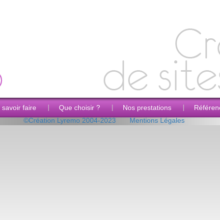
|
|
|
 savoir faire
Que choisir ?
Nos prestations
Référen
©Création Lyremo 2004-2023
Mentions Légales